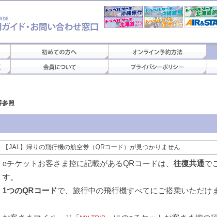
容参照
【JAL】帰りの飛行機の航空券（QRコード）が見つかりません
eチケットお客さま控に記載があるQRコードは、
往復共通
で
す。
1つのQRコード
で、旅行中の飛行機すべてにご搭乗いただけ