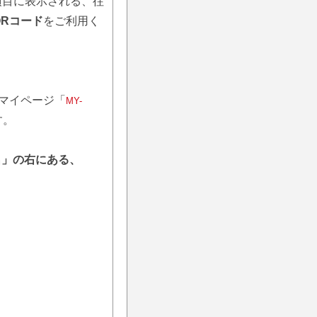
項目に表示される、往
QRコード
をご利用く
マイページ「
MY-
す。
名」の右にある、